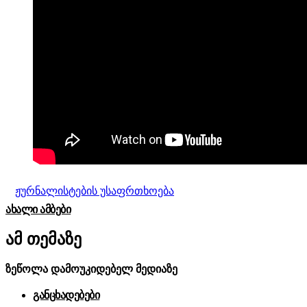
ჟურნალისტების უსაფრთხოება
ᲐᲮᲐᲚᲘ ᲐᲛᲑᲔᲑᲘ
ამ თემაზე
ზეწოლა დამოუკიდებელ მედიაზე
განცხადებები