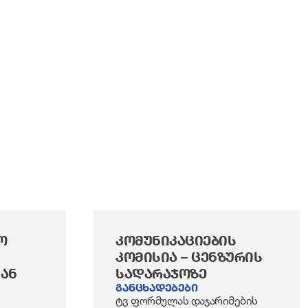
Ო
ᲙᲝᲛᲣᲜᲘᲙᲐᲪᲘᲔᲑᲘᲡ
ᲙᲝᲛᲘᲡᲘᲐ – ᲪᲔᲜᲖᲣᲠᲘᲡ
ᲐᲜ
ᲡᲐᲓᲐᲠᲐᲯᲝᲖᲔ
განცხადებები
ტვ ფორმულას დაჯარიმების