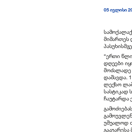
05 ივლისი 2
სამოქალაქ
მიმართეს 
პასუხისმგ
“ერთი წლი
დღეები იყ
მოძალადე 
დაშავდა. 
ლექსო ლაშ
სასტიკად 
ჩაუტარდა 
გამოძიება
გამოუვლენ
უშუალოდ ძ
გააუარესა