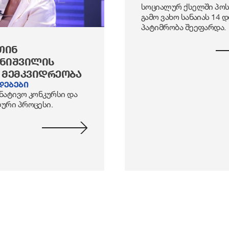
სოციალურ ქსელში პო
გამო ვახო სანაიას 14 
პატიმრობა შეეფარდა.
ᲗᲘᲜ
ᲔᲜᲘᲨᲕᲘᲚᲘᲡ
 ᲛᲔᲛᲙᲕᲘᲓᲠᲔᲝᲑᲐ
დებები
ატივო კონკურსი და
ური პროცესი.