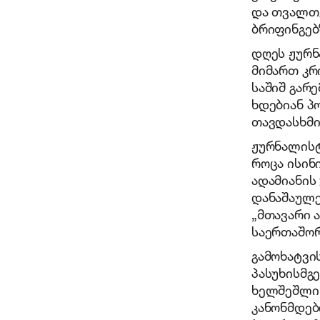
და თვალთვ
ბრიფინგებ
დღეს ჟურნ
მიმართ კრ
საშიშ გარ
ხდებიან პ
თავდასხმი
ჟურნალისტ
როცა ისინ
ადამიანის
დანაშაულე
„მთავარი 
საერთაშორ
გამოხატვი
პასუხისმგ
ხელშეშლის
კანონმდებ