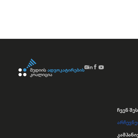
ჩვენ შე
არჩევნე
კამპანი