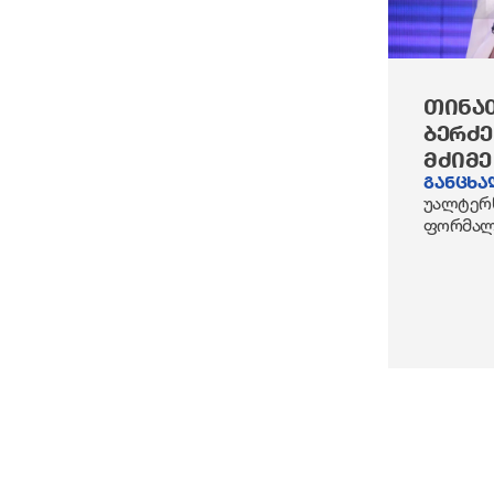
ᲗᲘᲜᲐ
ᲑᲔᲠᲫ
ᲛᲫᲘᲛᲔ
განცხა
უალტერნ
ფორმალ