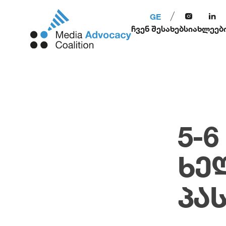
GE
ჩვენ შესახებ
სიახლეებ
5-
ᲮᲔ
ᲞᲐ