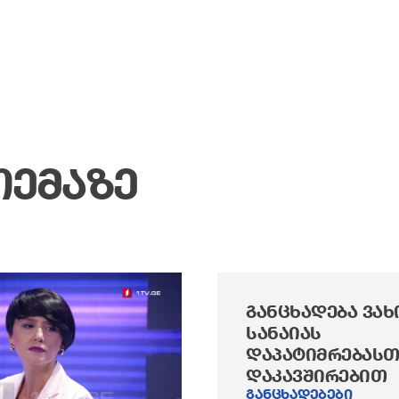
ᲗᲔᲛᲐᲖᲔ
ᲒᲐᲜᲪᲮᲐᲓᲔᲑᲐ ᲕᲐᲮ
ᲡᲐᲜᲐᲘᲐᲡ
ᲓᲐᲞᲐᲢᲘᲛᲠᲔᲑᲐᲡᲗ
ᲓᲐᲙᲐᲕᲨᲘᲠᲔᲑᲘᲗ
განცხადებები