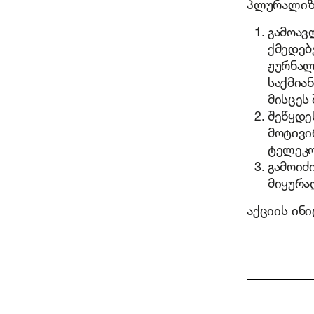
პლურალიზმ
გამოავ
ქმედებ
ჟურნალ
საქმია
მისცეს 
შეწყდე
მოტივი
ტელეკო
გამოიძ
მიყურა
აქციის ინ