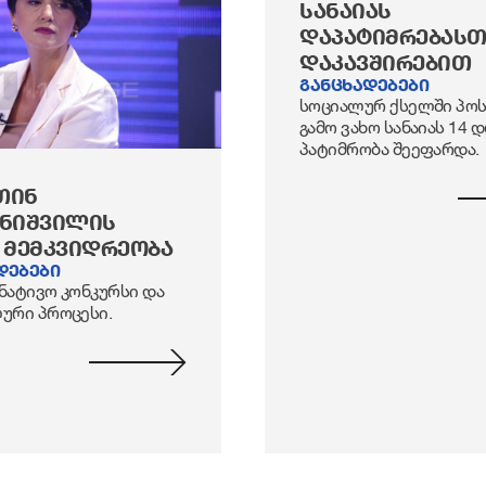
ᲡᲐᲜᲐᲘᲐᲡ
ᲓᲐᲞᲐᲢᲘᲛᲠᲔᲑᲐᲡᲗ
ᲓᲐᲙᲐᲕᲨᲘᲠᲔᲑᲘᲗ
განცხადებები
სოციალურ ქსელში პო
გამო ვახო სანაიას 14 
პატიმრობა შეეფარდა.
ᲗᲘᲜ
ᲔᲜᲘᲨᲕᲘᲚᲘᲡ
 ᲛᲔᲛᲙᲕᲘᲓᲠᲔᲝᲑᲐ
დებები
ატივო კონკურსი და
ური პროცესი.