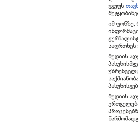
ჯგუფს
თავ
შეტყობინე
იმ ფონზე,
ინფორმაცი
ჟურნალისტ
საფრთხეს 
მედიის ად
პასუხისმგ
უზრუნველყ
საქმიანობ
პასუხისგებ
მედიის ად
ერთგულება
პროცესებზ
წარმომადგ