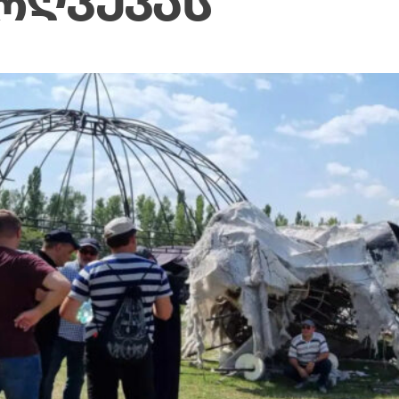
ᲠᲦᲕᲔᲕᲐᲡ