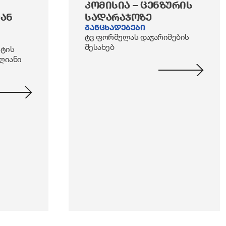
ᲙᲝᲛᲘᲡᲘᲐ – ᲪᲔᲜᲖᲣᲠᲘᲡ
ᲐᲜ
ᲡᲐᲓᲐᲠᲐᲯᲝᲖᲔ
განცხადებები
ტვ ფორმულას დაჯარიმების
შესახებ
სტის
დღიანი