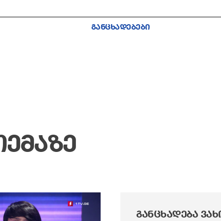
ᲒᲐᲜᲪᲮᲐᲓᲔᲑᲔᲑᲘ
ᲗᲔᲛᲐᲖᲔ
ᲒᲐᲜᲪᲮᲐᲓᲔᲑᲐ ᲕᲐᲮ