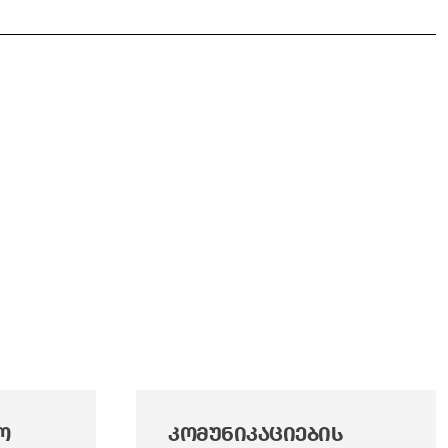
Ო
ᲙᲝᲛᲣᲜᲘᲙᲐᲪᲘᲔᲑᲘᲡ