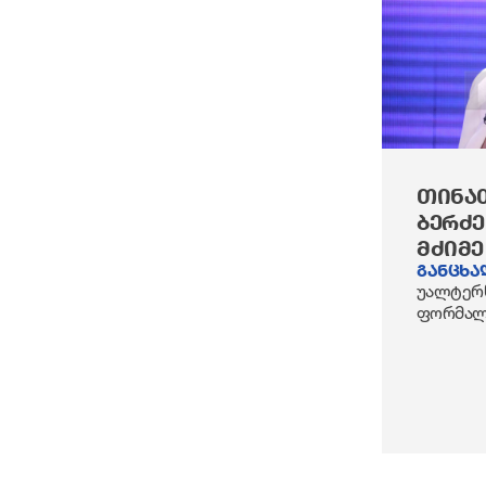
ᲗᲘᲜᲐ
ᲑᲔᲠᲫ
ᲛᲫᲘᲛᲔ
განცხა
უალტერნ
ფორმალ