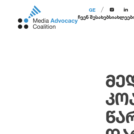
GE
ჩვენ შესახებ
სიახლეებ
ᲛᲔ
ᲙᲝ
ᲬᲐ