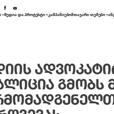
ი
მედია და პროტესტი
კამპანიები
მთავარი თემები
ან
ᲓᲘᲘᲡ ᲐᲓᲕᲝᲙᲐᲢᲘ
ᲐᲚᲘᲪᲘᲐ ᲒᲛᲝᲑᲡ 
ᲠᲛᲝᲛᲐᲓᲒᲔᲜᲔᲚᲗ