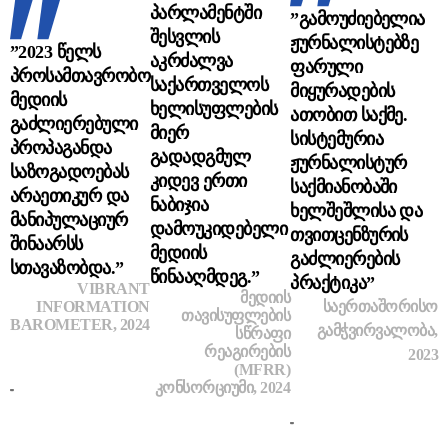
პარლამენტში
”გამოუძიებელია
შესვლის
ჟურნალისტებზე
”2023 წელს
აკრძალვა
ფარული
პროსამთავრობო
საქართველოს
მიყურადების
მედიის
ხელისუფლების
ათობით საქმე.
გაძლიერებული
მიერ
სისტემურია
პროპაგანდა
გადადგმულ
ჟურნალისტურ
საზოგადოებას
კიდევ ერთი
საქმიანობაში
არაეთიკურ და
ნაბიჯია
ხელშეშლისა და
მანიპულაციურ
დამოუკიდებელი
თვითცენზურის
შინაარსს
მედიის
გაძლიერების
სთავაზობდა.”
წინააღმდეგ.”
პრაქტიკა”
VIBRANT
ᲛᲔᲓᲘᲘᲡ
INFORMATION
ᲡᲐᲔᲠᲗᲐᲨᲝᲠᲘᲡᲝ
ᲗᲐᲕᲘᲡᲣᲤᲚᲔᲑᲘᲡ
BAROMETER
, 2024
ᲒᲐᲛᲭᲕᲘᲠᲕᲐᲚᲝᲑᲐ,
ᲡᲬᲠᲐᲤᲘ
ᲠᲔᲐᲒᲘᲠᲔᲑᲘᲡ
2023
(MFRR)
ᲙᲝᲜᲡᲝᲠᲪᲘᲣᲛᲘ, 2024