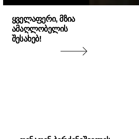
ᲧᲕᲔᲚᲐᲤᲔᲠᲘ, ᲛᲖᲘᲐ
ᲐᲛᲐᲦᲚᲝᲑᲔᲚᲘᲡ
ᲨᲔᲡᲐᲮᲔᲑ!