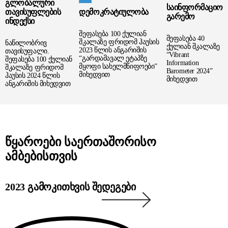
ᲒᲚᲝᲑᲐᲚᲣᲠᲘ
ᲡᲐᲘᲜᲤᲝᲠᲛᲐᲪᲘᲝ
ᲗᲐᲕᲘᲡᲣᲤᲚᲔᲑᲘᲡ
ᲓᲔᲛᲝᲙᲠᲐᲢᲘᲣᲚᲝᲑᲐ
ᲒᲐᲠᲔᲛᲝ
ᲘᲜᲓᲔᲥᲡᲘ
შეფასება 100 ქულიან
შეფასება 40
შკალაზე ფრიდომ ჰაუსის
ნაწილობრივ
ქულიან შკალაზე
2023 წლის ანგარიშის
თავისუფალი.
“Vibrant
“გარდამავალ ეტაპზე
შეფასება 100 ქულიან
Information
მყოფი სახელმწიფოები”
შკალაზე ფრიდომ
Barometer 2024”
მიხედვით
ჰაუსის 2024 წლის
მიხედვით
ანგარიშის მიხედვით
ᲬᲧᲐᲠᲝᲔᲑᲘ ᲡᲐᲔᲠᲗᲐᲨᲝᲠᲘᲡᲝ
ᲐᲛᲑᲔᲑᲘᲡᲗᲕᲘᲡ
2023 გამოკითხვის შედეგები