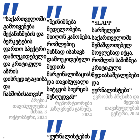
”საქართველოში
”შეინიშნება
”SLAPP
გამოიყენება
მცდელობები,
სარჩელები
მექანიზმების და
მიიღონ კანონები,
საქართველოში
ბერკეტების
რომლებიც
შემაშფოთებელ
ფართო სპექტრი
მიზნად ისახავს
მოვლენად იქცა,
დამოუკიდებელი
დამოუკიდებელი
რომლის სამიზნეა
და კრიტიკული
მედიის
კრიტიკული
აზრის
მარგინალიზაციას
მედიასაშუალებები
დისრედიტაციისა
და თავისუფალი
და
და
სიტყვის სივრცის
ჟურნალისტები”
ჩახშობისათვის”
შეზღუდვას”
ᲔᲕᲠᲝᲞᲘᲡ ᲞᲠᲔᲡᲘᲡᲐ ᲓᲐ
ᲞᲠᲔᲡᲘᲡ
ᲛᲔᲓᲘᲘᲡ
ᲠᲔᲞᲝᲠᲢᲘᲝᲠᲔᲑᲘ
ᲗᲐᲕᲘᲡᲣᲤᲚᲔᲑᲘᲡ
ᲗᲐᲕᲘᲡᲣᲤᲚᲔᲑᲘᲡ
ᲡᲐᲖᲦᲕᲠᲔᲑᲡ ᲒᲐᲠᲔᲨᲔ,
ᲛᲘᲡᲘᲐ
, 3
ᲪᲔᲜᲢᲠᲘ, 2024
2024
ᲝᲥᲢᲝᲛᲑᲔᲠᲘ, 2024
”ჟურნალისტების