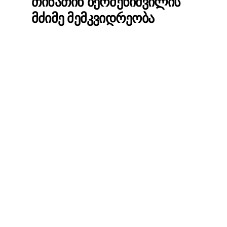
ᲗᲘᲜᲐᲗᲘᲜ ᲑᲔᲠᲫᲔᲜᲘᲨᲕᲘᲚᲘᲡ
ᲛᲫᲘᲛᲔ ᲛᲔᲛᲙᲕᲘᲓᲠᲔᲝᲑᲐ